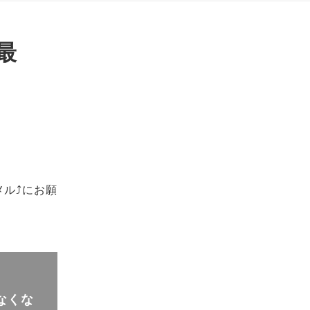
最
ル⤴にお願
なくな