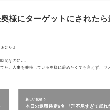
長奥様にターゲットにされたら
テゴリー
お知らせ
憩時間なのに…。
てた。人事を兼務している奥様に辞めたくても言えず、ヤメ
新しい投稿
か
本日の退職確定6名 「理不尽すぎて眠れ