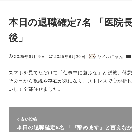
本日の退職確定7名 「医院
後」
カ
2025年6月19日
2025年6月20日
ヤメルにゃん
投稿日
更新日
著
者
スマホを見てただけで「仕事中に遊ぶな」と説教。休
その日から視線や存在が気になり、ストレスで心が折れ
いして全部任せました。
古い投稿
本日の退職確定8名 「『辞めます』と言えな