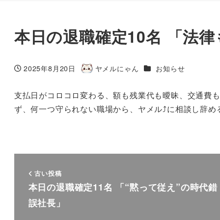
本日の退職確定10名 「法
カテゴリー
2025年8月20日
ヤメルにゃん
お知らせ
投稿日
著
者
支払日がコロコロ変わる、額も残業代も曖昧、交通費
ず、何一つ守られない職場から、ヤメル⤴に相談し辞め
古い投稿
本日の退職確定11名 「“黙って従え”の時代錯
誤社長」