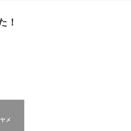
た！
！ヤメ