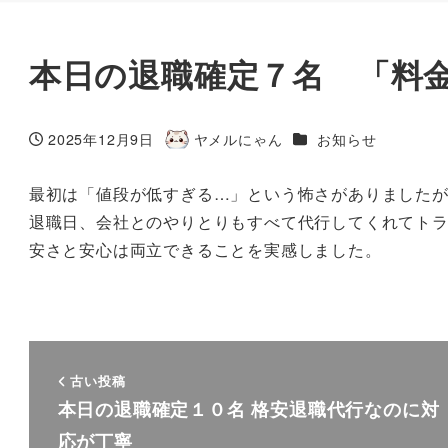
本日の退職確定７名 「料
カテゴリー
2025年12月9日
ヤメルにゃん
お知らせ
投稿日
著
者
最初は「値段が低すぎる…」という怖さがありました
退職日、会社とのやりとりもすべて代行してくれてト
安さと安心は両立できることを実感しました。
古い投稿
本日の退職確定１０名 格安退職代行なのに対
応が丁寧